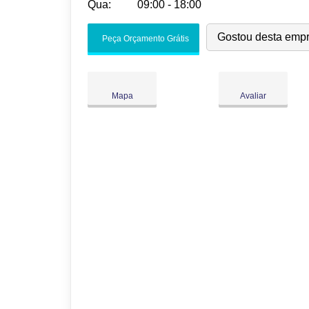
Qua:
09:00 - 18:00
Seg:
09:00
-
18:00
Gostou desta emp
Peça Orçamento Grátis
Ter:
09:00
-
18:00
Qua:
09:00
-
18:00
Qui:
09:00
-
18:00
Mapa
Avaliar
Sex:
09:00
-
18:00
Sáb:
Fechado
Dom:
Fechado