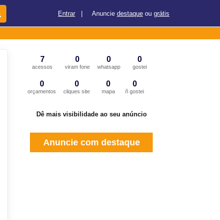
Entrar
|
Anuncie
destaque
ou
grátis
7
0
0
0
acessos
viram fone
whatsapp
gostei
0
0
0
0
orçamentos
cliques site
mapa
ñ gostei
Dê mais visibilidade ao seu anúncio
Anuncie com destaque