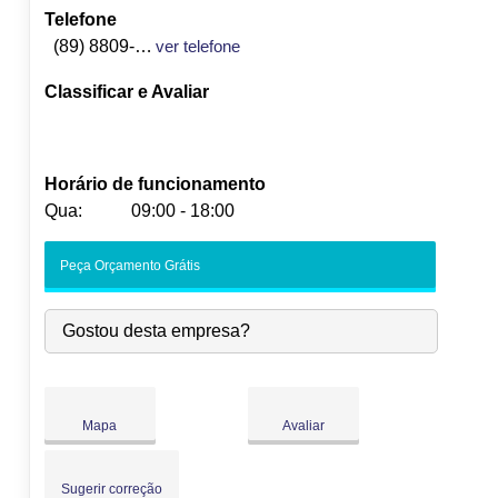
Telefone
(89) 8809-3825
ver telefone
Classificar e Avaliar
Horário de funcionamento
Qua:
09:00 - 18:00
Seg:
09:00
-
18:00
Peça Orçamento Grátis
Ter:
09:00
-
18:00
Qua:
09:00
-
18:00
Gostou desta empresa?
Qui:
09:00
-
18:00
Sex:
09:00
-
18:00
Sáb:
Fechado
Dom:
Fechado
Mapa
Avaliar
Sugerir correção