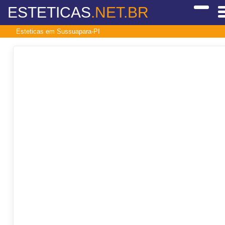
ESTETICAS
.NET.BR
Esteticas em Sussuapara-PI