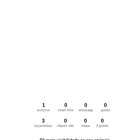
1
0
0
0
acessos
viram fone
whatsapp
gostei
3
0
0
0
orçamentos
cliques site
mapa
ñ gostei