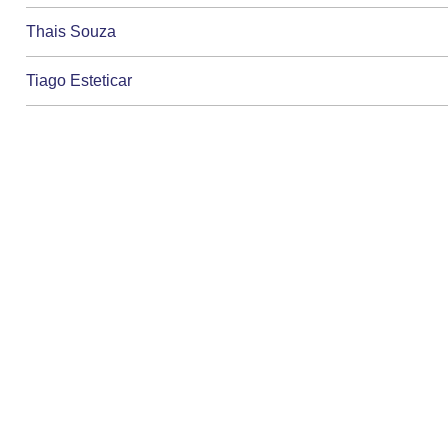
Thais Souza
Tiago Esteticar