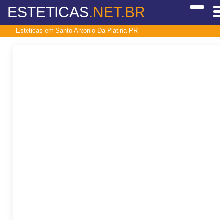
ESTETICAS
.NET.BR
Esteticas em Santo Antonio Da Platina-PR