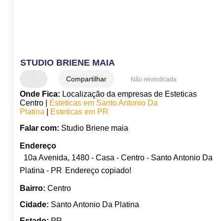
STUDIO BRIENE MAIA
Compartilhar
Não reivindicada
Onde Fica:
Localização da empresas de Esteticas
Centro |
Esteticas em Santo Antonio Da
Platina
|
Esteticas em PR
Falar com:
Studio Briene maia
Endereço
10a Avenida, 1480 - Casa - Centro - Santo Antonio Da
Platina - PR
Endereço copiado!
Bairro:
Centro
Cidade:
Santo Antonio Da Platina
Estado:
PR