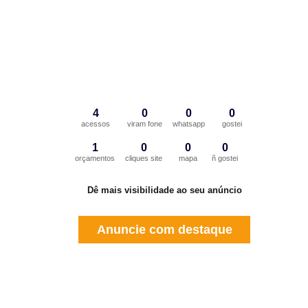
4
0
0
0
acessos
viram fone
whatsapp
gostei
1
0
0
0
orçamentos
cliques site
mapa
ñ gostei
Dê mais visibilidade ao seu anúncio
Anuncie com destaque