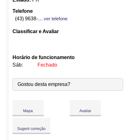
Telefone
(43) 9638-1801
ver telefone
Classificar e Avaliar
Horário de funcionamento
Sáb:
Fechado
Seg:
09:00
-
18:00
Gostou desta empresa?
Ter:
09:00
-
18:00
Qua:
09:00
-
18:00
Qui:
09:00
-
18:00
Sex:
09:00
-
18:00
Mapa
Avaliar
Sáb:
Fechado
Dom:
Fechado
Sugerir correção