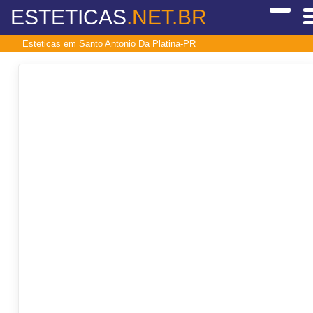
ESTETICAS
.NET.BR
Esteticas em Santo Antonio Da Platina-PR