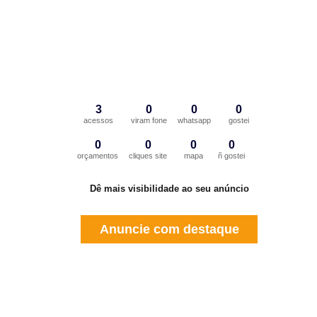
3
0
0
0
acessos
viram fone
whatsapp
gostei
0
0
0
0
orçamentos
cliques site
mapa
ñ gostei
Dê mais visibilidade ao seu anúncio
Anuncie com destaque