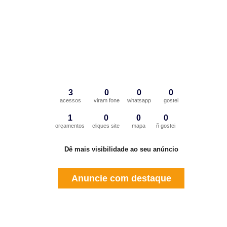
3
0
0
0
acessos
viram fone
whatsapp
gostei
1
0
0
0
orçamentos
cliques site
mapa
ñ gostei
Dê mais visibilidade ao seu anúncio
Anuncie com destaque