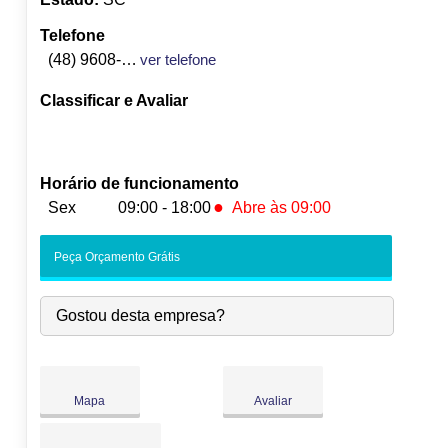
Telefone
(48) 9608-9333
ver telefone
Classificar e Avaliar
Horário de funcionamento
●
Sex
09:00 - 18:00
Abre às 09:00
Seg:
09:00
-
18:00
Peça Orçamento Grátis
Ter:
09:00
-
18:00
Qua:
09:00
-
18:00
Gostou desta empresa?
Qui:
09:00
-
18:00
●
Sex:
09:00
-
18:00
Abre às 09:00
Sáb:
Fechado
Dom:
Fechado
Mapa
Avaliar