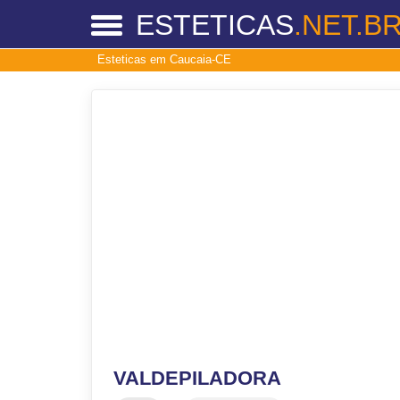
ESTETICAS
.NET.B
Esteticas em Caucaia-CE
VALDEPILADORA