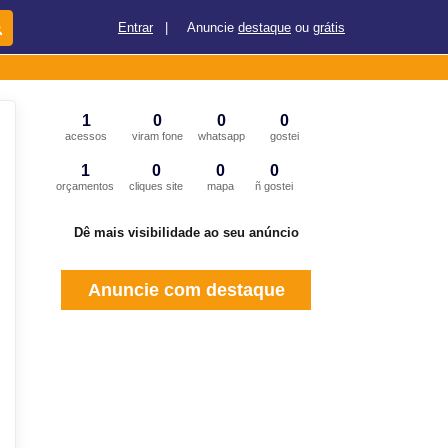
Entrar
|
Anuncie
destaque
ou
grátis
1
0
0
0
acessos
viram fone
whatsapp
gostei
1
0
0
0
orçamentos
cliques site
mapa
ñ gostei
Dê mais visibilidade ao seu anúncio
Anuncie com destaque