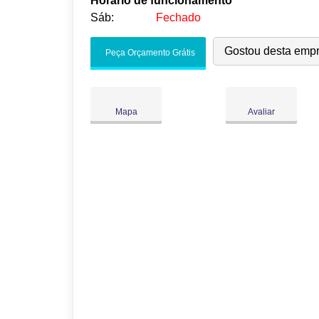
Horário de funcionamento
Sáb:
Fechado
Seg:
09:00
-
18:00
Gostou desta emp
Peça Orçamento Grátis
Ter:
09:00
-
18:00
Qua:
09:00
-
18:00
Qui:
09:00
-
18:00
●
Mapa
Avaliar
Sex:
09:00
-
18:00
Fecha às 18:00
Sáb:
Fechado
Dom:
Fechado