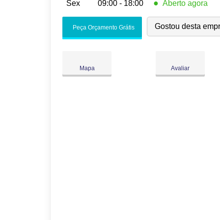
●
Sex
09:00 - 18:00
Aberto agora
Seg:
09:00
-
18:00
Gostou desta emp
Peça Orçamento Grátis
Ter:
09:00
-
18:00
Qua:
09:00
-
18:00
Qui:
09:00
-
18:00
●
Mapa
Avaliar
Sex:
09:00
-
18:00
Fecha às 18:00
Sáb:
Fechado
Dom:
Fechado