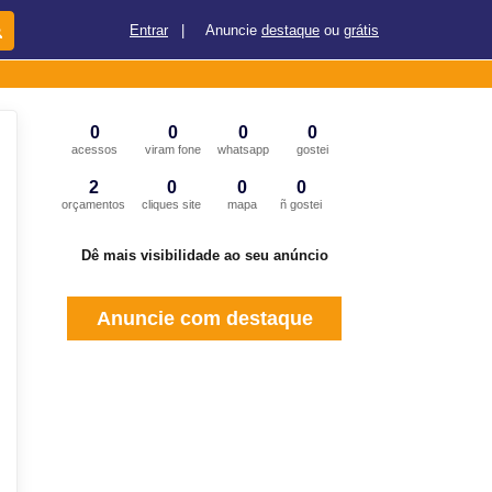
Entrar
|
Anuncie
destaque
ou
grátis
0
0
0
0
acessos
viram fone
whatsapp
gostei
2
0
0
0
orçamentos
cliques site
mapa
ñ gostei
Dê mais visibilidade ao seu anúncio
Anuncie com destaque